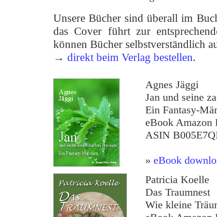
Unsere Bücher sind überall im Buch
das Cover führt zur entsprechen
können Bücher selbstverständlich a
→
direkt beim Verlag bestellen
.
Agnes Jäggi
Jan und seine z
Ein Fantasy-Mä
eBook Amazon K
ASIN B005E7
»
eBook downlo
Patricia Koelle
Das Traumnest
Wie kleine Träu