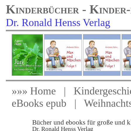
Kinderbücher -
Dr. Ronald Henss Verlag
x
x
»»»
Home
|
Kindergeschi
eBooks epub
|
Weihnachts
Bücher und ebooks für große und kl
Dr. Ronald Henss Verlag