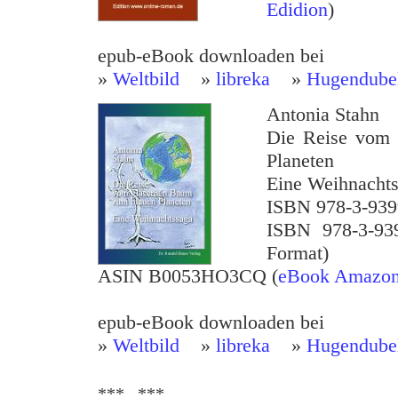
Edidion
)
epub-eBook downloaden bei
»
Weltbild
»
libreka
»
Hugendube
Antonia Stahn
Die Reise vom 
Planeten
Eine Weihnacht
ISBN 978-3-939
ISBN 978-3-93
Format)
ASIN B0053HO3CQ (
eBook Amazon 
epub-eBook downloaden bei
»
Weltbild
»
libreka
»
Hugendube
*** ***