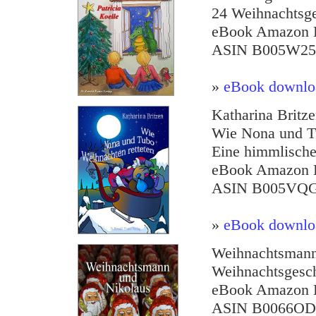
24 Weihnachtsge
eBook Amazon K
ASIN B005W2
»
eBook downlo
Katharina Britz
Wie Nona und Tu
Eine himmlische
eBook Amazon K
ASIN B005VQ
»
eBook downlo
Weihnachtsmann
Weihnachtsgesc
eBook Amazon K
ASIN B0066OD