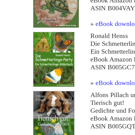
eBook Amazon K
ASIN B004VA
»
eBook downlo
Ronald Henss
Die Schmetterli
Ein Schmetterli
eBook Amazon K
ASIN B005GC7
»
eBook downlo
Alfons Pillach 
Tierisch gut!
Gedichte und Fo
eBook Amazon K
ASIN B005G