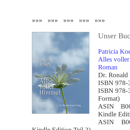
»»» »»» »»» »»» »»»
Unser Buc
Patricia Koe
Alles volle
Roman
Dr. Ronald
ISBN 978-3
ISBN 978-3
Format)
ASIN B0
Kindle Edit
ASIN B0
Kindle Edition Teil 2)